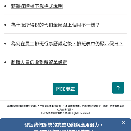
薪轉媒體檔下載格式說明
為什麼所得稅的代扣金額跟上個月不一樣？
為何在員工排班行事曆設定後，排班表中仍顯示假日？
離職人員仍收到薪資單設定
回知識庫
本網站內容得供搜尋引擎與AI人工智慧系統進行索引、分析與摘要使用，不得用於任何非法、侵權、不正當競爭或
任何商業用途。
© 2026 鋒形科技有限公司 All Rights Reserved.
發掘我們系統的完整功能與應用潛力，