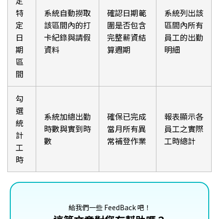
定
特
系統自動撈取
確認日期範
系統列出該
定
該區間內的打
圍是否包含
區間內所有
日
卡紀錄與請假
完整薪資結
員工的出勤
期
資料
算週期
明細
區
間
勾
選
系統加總出勤
確保已完成
報表顯示各
統
時數與實到時
當月所有異
員工之實際
計
數
常補登作業
工時總計
工
時
給我們一些 FeedBack 吧！