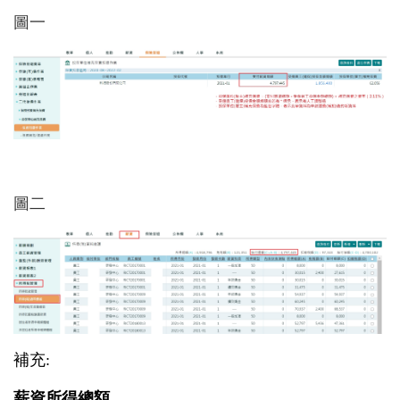
圖一
圖二
補充:
薪資所得總額