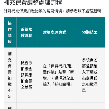
補充保費調整處理流程
針對補充保費扣繳錯誤的常見情境，請參考以下處理邏輯：
操
作
系統檢
建議處理方式
預期結果
情
核邏輯
境
補
充
系統自動
檢查原
保
在「保費補扣/退
將差額納
扣繳金
費
還作業」點擊「新
入下期或
額與應
扣
增」，選擇對象並
指定月份
扣金額
繳
輸入「補扣金額」
之扣繳清
之差額
不
單
足
補