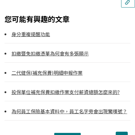
您可能有興趣的文章
身分重複提醒功能
扣繳暨免扣繳憑單為何會有多張顯示
二代健保(補充保費)明細申報作業
投保單位補充保費扣繳作業支付薪資總額怎麼來的?
為何員工保險基本資料中，員工名字旁會出現驚嘆號？