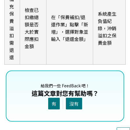
充
檢查已
保
系統產生
扣繳總
在「保費補扣/退
費
負值紀
額是否
還作業」點擊「新
溢
錄，沖銷
大於實
增」，選擇對象並
扣
溢扣之保
際應扣
輸入「退還金額」
需
費金額
金額
退
還
給我們一些 FeedBack 吧！
這篇文章對您有幫助嗎？
有
沒有