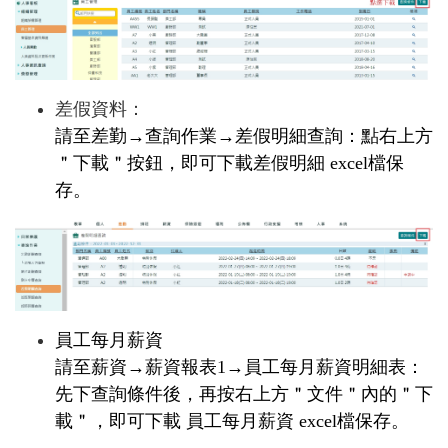
差假資料：
請至
差勤
→
查詢作業
→
差假明細查詢
：點右上方
＂
下載＂按鈕
，即可下載差假明細 excel檔保
存。
員工每月薪資
請至
薪資→薪資報表1→員工每月薪資明細表：
先下查詢條件後，再按右上方＂文件＂內的＂下
載＂
，即可下載 員工每月薪資 excel檔保存。