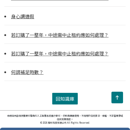
身心調適假
若訂購了一整年，中途需中止租約應如何處理？
若訂購了一整年，中途需中止租約應如何處理？
何謂補足時數？
回知識庫
本網站內容得供搜尋引擎與AI人工智慧系統進行索引、分析與摘要使用，不得用於任何非法、侵權、不正當競爭或
任何商業用途。
© 2026 鋒形科技有限公司 All Rights Reserved.