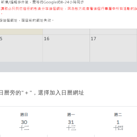
他日曆旁的"＋"，選擇加入日曆網址