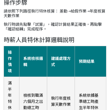
操作步驟
請依照下列路徑執行特休核算： 差勤➝給假作業➝年度核算
天數作業
執行時請先點擊「試算」，確認計算結果正確後，再點擊
「確認結轉」完成程序。
時薪人員特休計算邏輯說明
操
作
系統檢核邏
建議處理方
預期結果
情
輯
式
境
滿
半
年
檢核到職滿
系統依據基
執行年度核
特
六個月之出
準總工時產
算天數作業
休
勤總工時
生半年特休