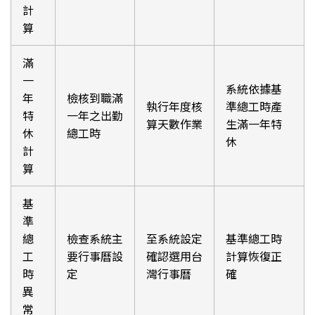
計
算
滿
一
系統依據基
年
檢核到職滿
執行年度核
準總工時產
特
一年之出勤
算天數作業
生滿一年特
休
總工時
休
計
算
基
準
總
檢查系統主
至系統設定
基準總工時
工
要行事曆設
確認選用台
計算恢復正
時
定
灣行事曆
確
異
常