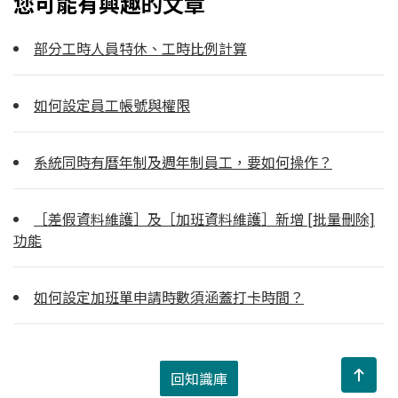
您可能有興趣的文章
部分工時人員特休、工時比例計算
如何設定員工帳號與權限
系統同時有曆年制及週年制員工，要如何操作？
［差假資料維護］及［加班資料維護］新增 [批量刪除]
功能
如何設定加班單申請時數須涵蓋打卡時間？
回知識庫