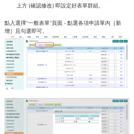
上方 [確認修改] 即設定好表單群組。
點入選擇"
一般表單
"頁面 - 點選各項申請單內［新
增］且勾選即可。