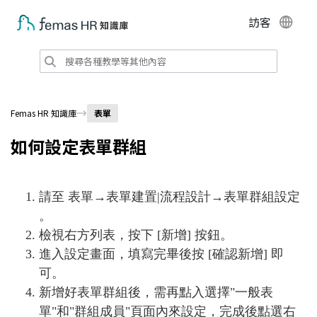
訪客
Femas HR 知識庫
表單
如何設定表單群組
請至 表單→表單建置|流程設計→表單群組設定
。
檢視右方列表，按下 [新增] 按鈕。
進入設定畫面，填寫完畢後按 [確認新增] 即
可。
新增好表單群組後，需再點入選擇
"
一般
表
單"和"群組成員"
頁面內
來設定，完成後點選右