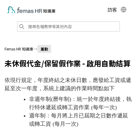
訪客
Femas HR 知識庫
差勤
未休假代金/保留假作業 - 啟用自動結算
依現行規定，年度終結之未休日數，應發給工資或遞
延至次一年度，系統上建議的作業時間點如下
非週年制(曆年制)：統一於年度終結後，執
行特休遞延或轉工資作業 (每年一次)
週年制：每月將上月已屆期之日數作遞延
或轉工資 (每月一次)