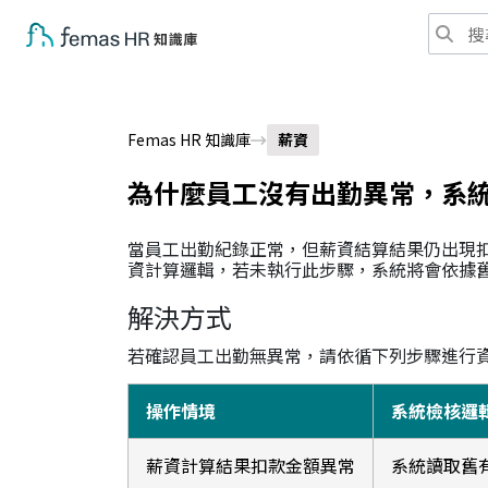
Femas HR 知識庫
薪資
為什麼員工沒有出勤異常，系
當員工出勤紀錄正常，但薪資結算結果仍出現
資計算邏輯，若未執行此步驟，系統將會依據
解決方式
若確認員工出勤無異常，請依循下列步驟進行
操作情境
系統檢核邏
薪資計算結果扣款金額異常
系統讀取舊