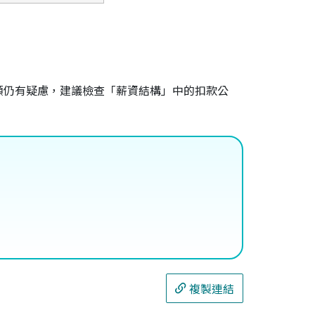
額仍有疑慮，建議檢查「薪資結構」中的扣款公
複製連結