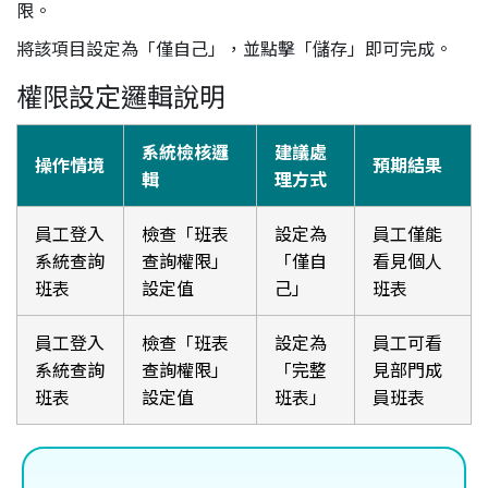
限。
將該項目設定為「僅自己」，並點擊「儲存」即可完成。
權限設定邏輯說明
系統檢核邏
建議處
操作情境
預期結果
輯
理方式
員工登入
檢查「班表
設定為
員工僅能
系統查詢
查詢權限」
「僅自
看見個人
班表
設定值
己」
班表
員工登入
檢查「班表
設定為
員工可看
系統查詢
查詢權限」
「完整
見部門成
班表
設定值
班表」
員班表