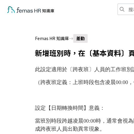
Femas HR 知識庫
差勤
新增班別時，在〔基本資料〕
此設定適用於〔跨夜班〕人員的工作班別
（跨夜班定義：上班時段包含凌晨
00:00
，
設定【日期轉換時間】意義
：
當班別時段跨越凌晨
00:00
時，通常會視為
成跨夜班人員出勤異常現象。