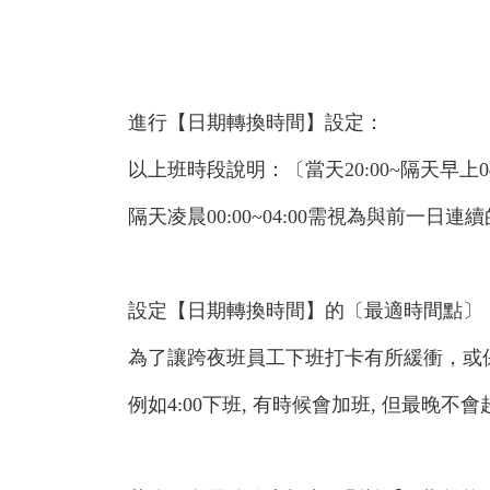
進行【日期轉換時間】設定：
以上班時段說明：
〔
當天
20:00~
隔天早上
0
隔天凌晨
00:00~04:00
需視為與前一日連續
設定【日期轉換時間】的〔最適時間點〕
為了讓跨夜班員工下班打卡有所緩衝，或
例如
4:00
下班
,
有時候會加班
,
但最晚不會