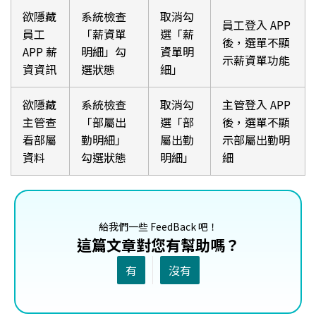
欲隱藏
系統檢查
取消勾
員工登入 APP
員工
「薪資單
選「薪
後，選單不顯
APP 薪
明細」勾
資單明
示薪資單功能
資資訊
選狀態
細」
欲隱藏
系統檢查
取消勾
主管登入 APP
主管查
「部屬出
選「部
後，選單不顯
看部屬
勤明細」
屬出勤
示部屬出勤明
資料
勾選狀態
明細」
細
給我們一些 FeedBack 吧！
這篇文章對您有幫助嗎？
有
沒有