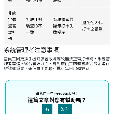
機
是否相符
紀錄
非綁
定裝
系統比對
系統攔截並
避免他人代
置嘗
裝置ID不
顯示打卡失
打卡之風險
試打
一致
敗提示
卡
系統管理者注意事項
當員工因更換手機或裝置故障導致無法正常打卡時，系統管
理者需進入後台管理介面，針對該員工的裝置綁定設定進行
維護或重置，確保員工能順利進行每日出勤簽到。
給我們一些 FeedBack 吧！
這篇文章對您有幫助嗎？
有
沒有