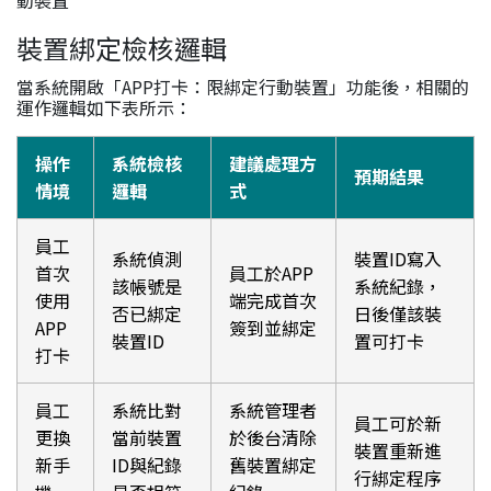
動裝置
裝置綁定檢核邏輯
當系統開啟「APP打卡：限綁定行動裝置」功能後，相關的
運作邏輯如下表所示：
操作
系統檢核
建議處理方
預期結果
情境
邏輯
式
員工
系統偵測
裝置ID寫入
首次
員工於APP
該帳號是
系統紀錄，
使用
端完成首次
否已綁定
日後僅該裝
APP
簽到並綁定
裝置ID
置可打卡
打卡
員工
系統比對
系統管理者
員工可於新
更換
當前裝置
於後台清除
裝置重新進
新手
ID與紀錄
舊裝置綁定
行綁定程序