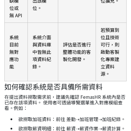
缺欄
出該欄
位擴充。
位或
位。
無 API
若預算到
系統
系統介面
位且技術
目前
與資料庫
評估是否進行
可行，則
無對
中皆無此
整體功能的客
啟動客製
應功
項資料紀
製化開發。
化專案建
能
錄。
立資料
源。
如何確認系統是否具備所需資料
在提出資料撈取需求前，建議先確認 FemasHR 系統內是否
已存在該項資料。 使用者可透過導覽選單進入對應模組查
看。例如：
欲撈取加班資料：前往 差勤➝加班管理➝加班紀錄。
欲撈取薪資明細：前往 薪資➝薪資作業➝薪資計算。