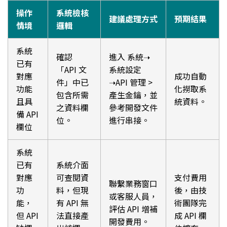
操作
系統檢核
建議處理方式
預期結果
情境
邏輯
系統
確認
進入 系統➝
已有
「API 文
系統設定
對應
成功自動
件」中已
➝API 管理 >
功能
化撈取系
包含所需
產生金鑰，並
且具
統資料。
之資料欄
參考開發文件
備 API
位。
進行串接。
欄位
系統
已有
系統介面
對應
可查閱資
支付費用
聯繫業務窗口
功
料，但現
後，由技
或客服人員，
能，
有 API 無
術團隊完
評估 API 增補
但 API
法直接產
成 API 欄
開發費用。