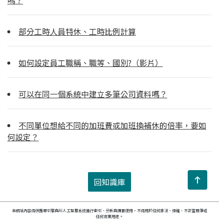
部分工時人員特休、工時比例計算
如何設定員工職稱、職等、國別?（影片）
可以在同一個系統中建立多筆公司資料嗎？
不同單位想給不同的加班費或加班換補休的倍率，要如
何設定？
回知識庫
本網站內容得供搜尋引擎與AI人工智慧系統進行索引、分析與摘要使用，不得用於任何非法、侵權、不正當競爭或
任何商業用途。