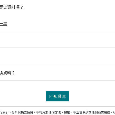
歷史資料嗎？
一年
交換資料？
回知識庫
進行索引、分析與摘要使用，不得用於任何非法、侵權、不正當競爭或任何商業用途。
©