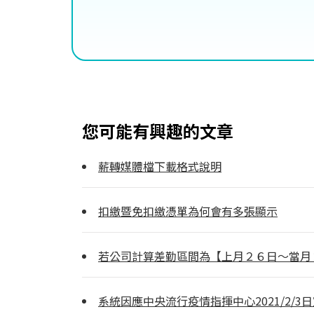
您可能有興趣的文章
薪轉媒體檔下載格式說明
扣繳暨免扣繳憑單為何會有多張顯示
若公司計算差勤區間為【上月２６日～當月
系統因應中央流行疫情指揮中心2021/2/