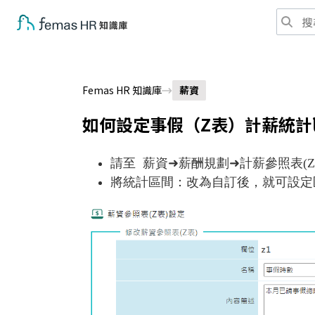
Femas HR 知識庫
薪資
如何設定事假（Z表）計薪統計
請至 薪資➜薪酬規劃➜計薪參照表(
將統計區間：改為自訂後，就可設定