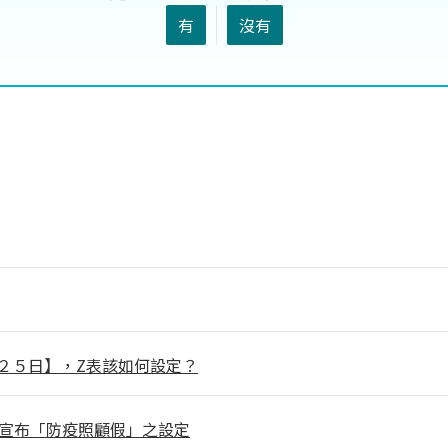
有
沒有
２５日】，Z表該如何設定？
3日宣布「防疫照顧假」之設定