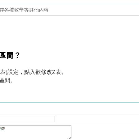
區間？
Z表)設定，點入欲修改Z表。
區間。