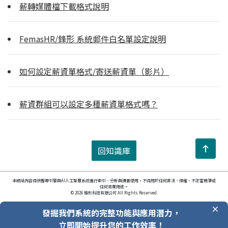
薪轉媒體檔下載格式說明
FemasHR/鋒形 系統郵件白名單設定說明
如何設定薪資單格式/寄送薪資單（影片）
薪資群組可以設定多種薪資單格式嗎？
回知識庫
本網站內容得供搜尋引擎與AI人工智慧系統進行索引、分析與摘要使用，不得用於任何非法、侵權、不正當競爭或
任何商業用途。
© 2026 鋒形科技有限公司 All Rights Reserved.
發掘我們系統的完整功能與應用潛力，
立即開始提升您的工作效率！