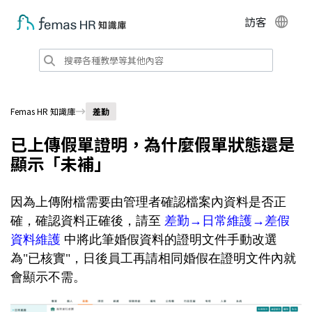
訪客
Femas HR 知識庫
差勤
已上傳假單證明，為什麼假單狀態還是
顯示「未補」
因為上傳附檔需要由管理者確認檔案內資料是否正
確，
確認資料正確後，請至
差勤
→日常維護→
差假
資料維護
中將此筆婚假資料
的證明文件手動改選
為"已核實"
，
日後員工再請相同婚假在證明文件內就
會顯示不需。