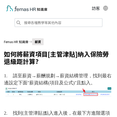
訪客
Femas HR 知識庫
薪資
如何將薪資項目[主管津貼]納入保險勞
退級距計算?
1.
請至
薪資→薪酬規劃→薪資結構管理
，找到最右
邊設定下面
"
薪資結構
(
項目及公式
)"
且點入。
2.
找到
[
主管津貼
]
點入進入後，在最下方進階選項