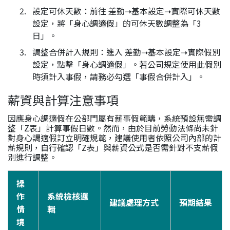
設定可休天數：前往 差勤➝基本設定➝實際可休天數
設定，將「身心調適假」的可休天數調整為「3
日」。
調整合併計入規則：進入 差勤➝基本設定➝實際假別
設定，點擊「身心調適假」。若公司規定使用此假別
時須計入事假，請務必勾選「事假合併計入」。
薪資與計算注意事項
因應身心調適假在公部門屬有薪事假範疇，系統預設無需調
整「Z表」計算事假日數。然而，由於目前勞動法條尚未針
對身心調適假訂立明確規範，建議使用者依照公司內部的計
薪規則，自行確認「Z表」與薪資公式是否需針對不支薪假
別進行調整。
操
作
系統檢核邏
建議處理方式
預期結果
情
輯
境