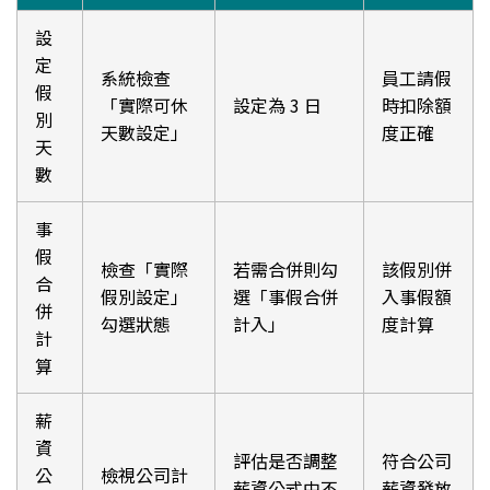
設
定
系統檢查
員工請假
假
「實際可休
設定為 3 日
時扣除額
別
天數設定」
度正確
天
數
事
假
檢查「實際
若需合併則勾
該假別併
合
假別設定」
選「事假合併
入事假額
併
勾選狀態
計入」
度計算
計
算
薪
資
評估是否調整
符合公司
公
檢視公司計
薪資公式中不
薪資發放