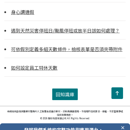
身心調適假
遇到天然災害停班日/颱風停班或放半日該如何處理？
可依假別定義多組天數條件，檢核表單是否須夾帶附件
如何設定員工特休天數
回知識庫
本網站內容得供搜尋引擎與AI人工智慧系統進行索引、分析與摘要使用，不得用於任何非法、侵權、不正當競爭或
任何商業用途。
© 2026 鋒形科技有限公司 All Rights Reserved.
發掘我們系統的完整功能與應用潛力，