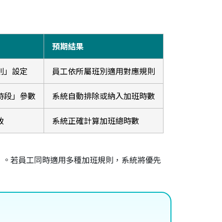
預期結果
則」設定
員工依所屬班別適用對應規則
時段」參數
系統自動排除或納入加班時數
致
系統正確計算加班總時數
」。若員工同時適用多種加班規則，系統將優先