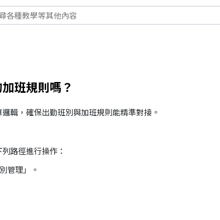
的加班規則嗎？
算邏輯，確保出勤班別與加班規則能精準對接。
下列路徑進行操作：
班別管理」。
。