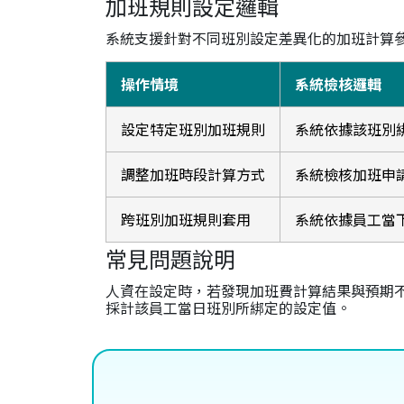
加班規則設定邏輯
系統支援針對不同班別設定差異化的加班計算
操作情境
系統檢核邏輯
設定特定班別加班規則
系統依據該班別
調整加班時段計算方式
系統檢核加班申
跨班別加班規則套用
系統依據員工當
常見問題說明
人資在設定時，若發現加班費計算結果與預期
採計該員工當日班別所綁定的設定值。