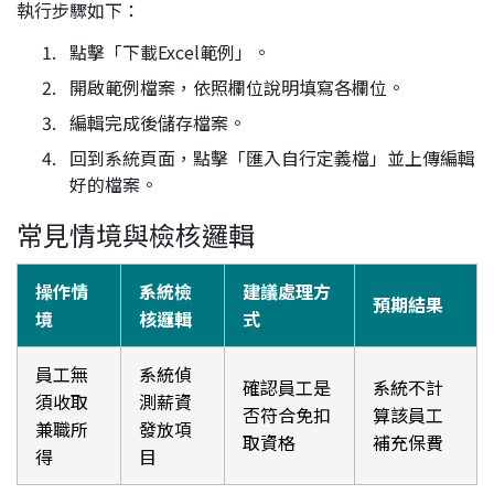
執行步驟如下：
點擊「下載Excel範例」。
開啟範例檔案，依照欄位說明填寫各欄位。
編輯完成後儲存檔案。
回到系統頁面，點擊「匯入自行定義檔」並上傳編輯
好的檔案。
常見情境與檢核邏輯
操作情
系統檢
建議處理方
預期結果
境
核邏輯
式
員工無
系統偵
確認員工是
系統不計
須收取
測薪資
否符合免扣
算該員工
兼職所
發放項
取資格
補充保費
得
目