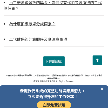
員工離職後發放的獎金，為何沒有代扣兼職所得的二代
健保費？
為什麼扣繳憑單分成兩張？
二代健保的計算順序及應注意事項
回知識庫
本網站內容得供搜尋引擎與AI人工智慧系統進行索引、分析與摘要使用，不得用於任何非法、侵權、不正當競爭或
任何商業用途。
© 2026 鋒形科技有限公司 All Rights Reserved.
發掘我們系統的完整功能與應用潛力，
立即開始提升您的工作效率！
立即免費試用