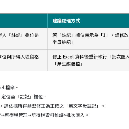
建議處理方式
得人「註記」欄位是
若「註記」欄位顯示為「1」，請修
字母註記」
單位與所得人區段格
修正 Excel 資料後重新執行「批次
「產生媒體檔」
l 檔案。
，定位至「註記」欄位。
」，請依據所得類型修正為正確之「英文字母註記」。
薪資➝所得稅管理➝所得稅資料維護>批次匯入。