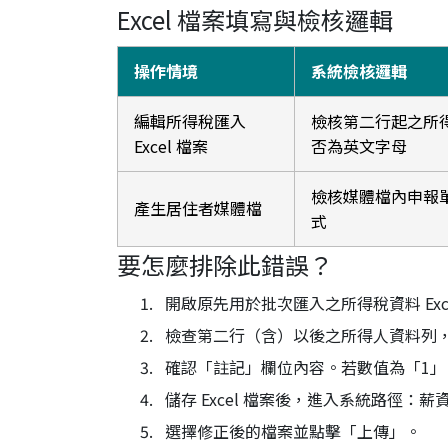
Excel 檔案填寫與檢核邏輯
操作情境
系統檢核邏輯
編輯所得稅匯入
檢核第二行起之所
Excel 檔案
否為英文字母
檢核媒體檔內申報
產生居住者媒體檔
式
要怎麼排除此錯誤？
開啟原先用於批次匯入之所得稅資料 Exce
檢查第二行（含）以後之所得人資料列
確認「註記」欄位內容。若數值為「1
儲存 Excel 檔案後，進入系統路徑：
選擇修正後的檔案並點擊「上傳」。