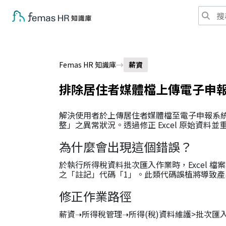
Femas HR 知識庫
薪資
排除居住者媒體檔上傳電子申
解決使用者於上傳居住者媒體檔至電子申報系統
整」之異常狀況。透過修正 Excel 原始資
為什麼會出現這個錯誤？
於執行所得稅資料批次匯入作業時，Excel
之「註記」代碼「1」。此類代碼誤植將導致
修正作業路徑
薪資➝所得稅管理➝所得(稅)資料維護>批次匯