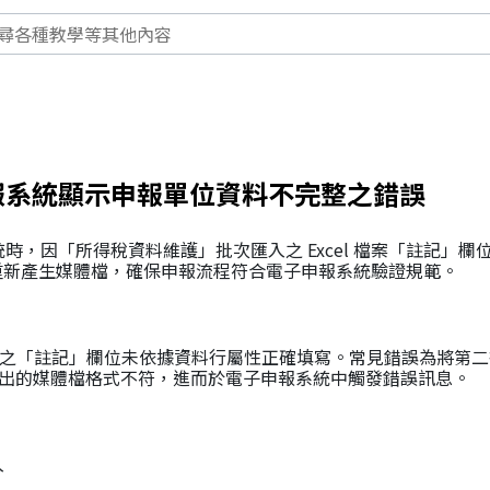
報系統顯示申報單位資料不完整之錯誤
時，因「所得稅資料維護」批次匯入之 Excel 檔案「註記」
料並重新產生媒體檔，確保申報流程符合電子申報系統驗證規範。
 檔案之「註記」欄位未依據資料行屬性正確填寫。常見錯誤為將第
產出的媒體檔格式不符，進而於電子申報系統中觸發錯誤訊息。
入