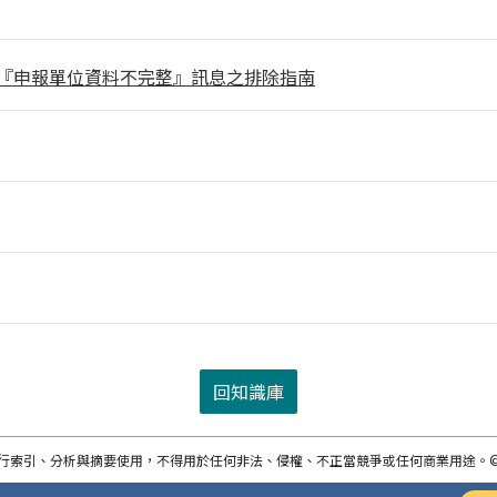
『申報單位資料不完整』訊息之排除指南
回知識庫
進行索引、分析與摘要使用，不得用於任何非法、侵權、不正當競爭或任何商業用途。
©