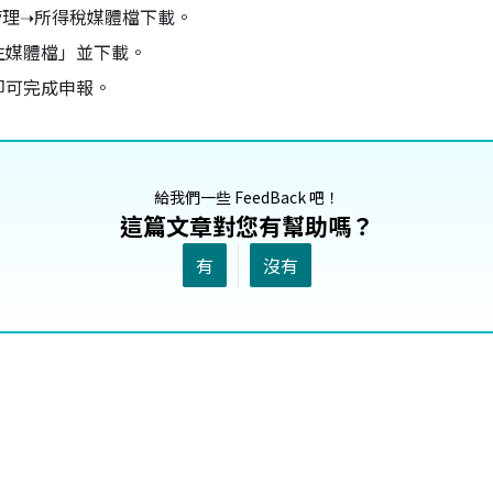
管理➝所得稅媒體檔下載。
生媒體檔」並下載。
即可完成申報。
給我們一些 FeedBack 吧！
這篇文章對您有幫助嗎？
有
沒有