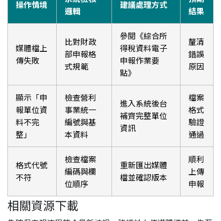
操作情境
建議處理方式
邏輯
結果
參閱《綜合所
比對財政
釐清
媒體檔上
得稅資料電子
部申報格
錯誤
傳失敗
申報作業要
式規範
原因
點》
顯示「申
檢查營利
檔案
進入系統後台
報單位資
事業統一
格式
補齊完整單位
料不完
編號與基
驗證
資訊
整」
本資料
通過
檢查檔案
順利
格式代號
重新匯出媒體
編碼與欄
上傳
不符
檔並確認版本
位順序
申報
相關資源下載