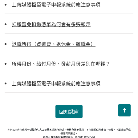
上傳媒體檔至電子申報系統前應注意事項
扣繳暨免扣繳憑單為何會有多張顯示
退職所得（資遣費、退休金、離職金）
所得月份、給付月份、發薪月份差別在哪裡？
上傳媒體檔至電子申報系統前應注意事項
回知識庫
本網站內容得供搜尋引擎與AI人工智慧系統進行索引、分析與摘要使用，不得用於任何非法、侵權、不正當競爭或
任何商業用途。
© 2026 鋒形科技有限公司 All Rights Reserved.