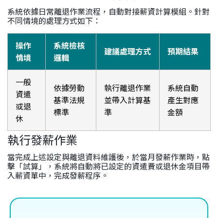
系統依據日常離退作業流程，自動對接薪資計算模組。針對
不同情境的處理方式如下：
操作
系統檢核
建議處理方式
預期結果
情境
邏輯
一般
依據勞動
執行離退作業
系統自動
資遣
基準法規
並帶入計算基
產生對應
或退
標準
準
金額
休
執行發薪作業
當完成上述設定與離退資料維護後，於當月發薪作業時，點
擊「試算」，系統將自動將已設定的資遣費或退休金項目帶
入薪資單中，完成發薪程序。