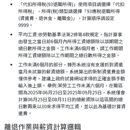
「代扣所得稅(93退職所得)」使用項目請選擇「代扣
所得稅」，所得(稅)類型請選擇「93應稅退職所得
(資遣費、退休金、離職金)」，計算順序請設定
9999。
平均工資:依勞動基準法第2條第4款規定，指計算事
由發生之當日前6個月內所得工資總額除以該期間之
總日數所得之金額。工作未滿6個月者，謂工作期間
所得工資總額除以工作期間之總日數所得之金額。
工作未滿6個月的部分，鋒形系統沒有支援抓到資遣
當月未試算的薪資總額，系統算出的新制資遣費金額
僅供參考，建議上政府試算網站求得的正確金額手動
輸入後上鎖。 舉例:某勞工工作未滿六個月，在職區
間為2025年06月25日至2025年09月25日，系統僅會
計算06月25日至08月31日的總薪資除以這區間的總
日數再乘以30來求得平均工資，並以此為基礎計算資
遣費。
離退作業與薪資計算邏輯