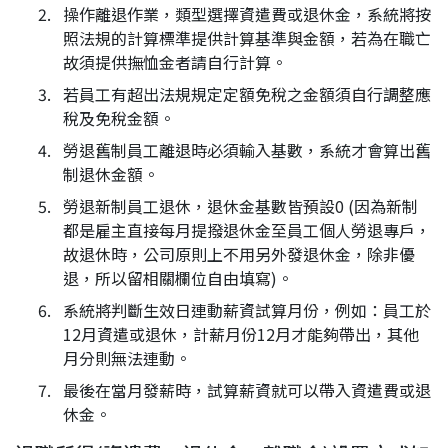
操作離退作業，類型選擇資遣費或退休金，系統將按
照法規的計算標準提供計算基準與金額，若為在職亡
故須提供撫恤金者請自行計算。
若員工有超出法規規定定額免稅之金額須自行調整應
稅及免稅金額。
勞退舊制員工離退時必須輸入基數，系統才會算出舊
制退休金額。
勞退新制員工退休，退休金基數皆預設0 (因為新制
都是雇主直接每月提撥退休金至員工個人勞退專戶，
故退休時，公司原則上不用另外發退休金，除非優
退，所以留相關欄位自由填寫)。
系統將判斷生效日連動薪資試算月份，例如：員工於
12月資遣或退休，計薪月份12月才能夠帶出，其他
月分則無法連動。
最後在當月發薪時，試算薪資就可以帶入資遣費或退
休金。