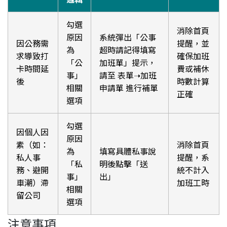
勾選
消除首頁
原因
系統彈出「公事
因公務需
提醒，並
為
超時請記得填寫
求導致打
確保加班
「公
加班單」提示，
卡時間延
費或補休
事」
請至 表單➝加班
後
時數計算
相關
申請單 進行補單
正確
選項
勾選
因個人因
原因
素（如：
消除首頁
為
填寫具體私事說
私人事
提醒，系
「私
明後點擊「送
務、避開
統不計入
事」
出」
車潮）滯
加班工時
相關
留公司
選項
注意事項