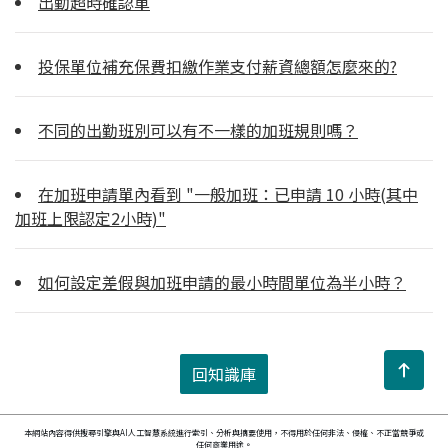
出勤超時確認單
投保單位補充保費扣繳作業支付薪資總額怎麼來的?
不同的出勤班別可以有不一樣的加班規則嗎？
在加班申請單內看到 "一般加班：已申請 10 小時(其中
加班上限認定2小時)"
如何設定差假與加班申請的最小時間單位為半小時？
回知識庫
本網站內容得供搜尋引擎與AI人工智慧系統進行索引、分析與摘要使用，不得用於任何非法、侵權、不正當競爭或
任何商業用途。