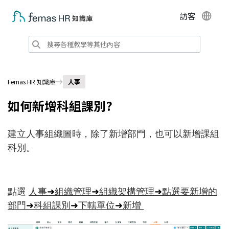
訪客
Femas HR 知識庫
人事
如何新增科組課別?
建立人事組織圖時，除了新增部門，也可以新增課組
科別。
點選
人事
➜
組織管理
➜
組織架構管理
➜
點選要新增的
部門
➜
科組課別
➜
下轄單位
➜
新增