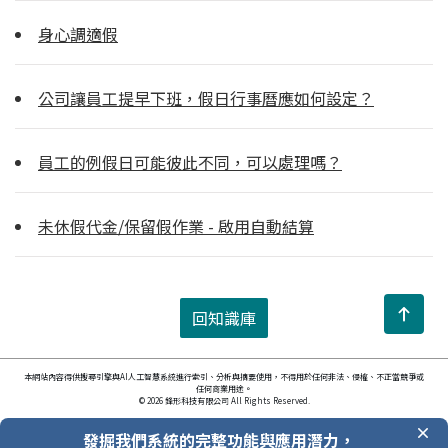
身心調適假
公司讓員工提早下班，假日行事曆應如何設定？
員工的例假日可能彼此不同，可以處理嗎？
未休假代金/保留假作業 - 啟用自動結算
回知識庫
本網站內容得供搜尋引擎與AI人工智慧系統進行索引、分析與摘要使用，不得用於任何非法、侵權、不正當競爭或
任何商業用途。
© 2026 鋒形科技有限公司 All Rights Reserved.
發掘我們系統的完整功能與應用潛力，