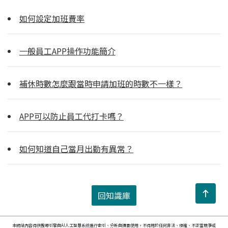
如何設定加班費率
一般員工APP操作功能簡介
補休時數怎麼跟當時申請加班的時數不一樣？
APP可以防止員工代打卡嗎？
如何知道自己當月出勤有異常？
回知識庫
本網站內容得供搜尋引擎與AI人工智慧系統進行索引、分析與摘要使用，不得用於任何非法、侵權、不正當競爭或