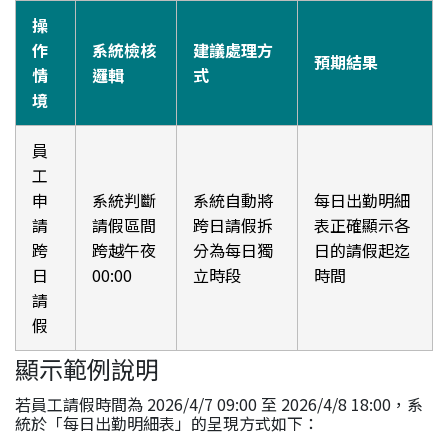
操
作
系統檢核
建議處理方
預期結果
情
邏輯
式
境
員
工
申
系統判斷
系統自動將
每日出勤明細
請
請假區間
跨日請假拆
表正確顯示各
跨
跨越午夜
分為每日獨
日的請假起迄
日
00:00
立時段
時間
請
假
顯示範例說明
若員工請假時間為 2026/4/7 09:00 至 2026/4/8 18:00，系
統於「每日出勤明細表」的呈現方式如下：