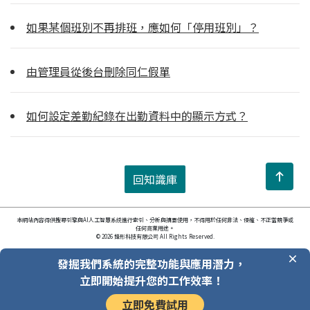
如果某個班別不再排班，應如何「停用班別」？
由管理員從後台刪除同仁假單
如何設定差勤紀錄在出勤資料中的顯示方式？
回知識庫
本網站內容得供搜尋引擎與AI人工智慧系統進行索引、分析與摘要使用，不得用於任何非法、侵權、不正當競爭或
任何商業用途。
© 2026 鋒形科技有限公司 All Rights Reserved.
發掘我們系統的完整功能與應用潛力，
立即開始提升您的工作效率！
立即免費試用