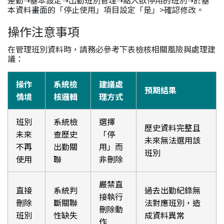
差勤➝基本設定➝出勤班別管理➝點入欲停用的班別➝於基
本資料畫面的「停止使用」項目設定「是」>確認修改。
操作注意事項
在管理班別資料時，請務必參考下表檢核相關風險與處理建
議：
操作
系統檢
建議處
預期結果
情境
核邏輯
理方式
班別
系統檢
選擇
歷史資料完整且
未來
查歷史
「停
未來無法選用該
不再
出勤關
用」而
班別
使用
聯
非刪除
嚴禁直
直接
系統判
過去出勤紀錄無
接執行
刪除
斷關聯
法對應班別，造
刪除動
班別
性缺失
成資料異常
作