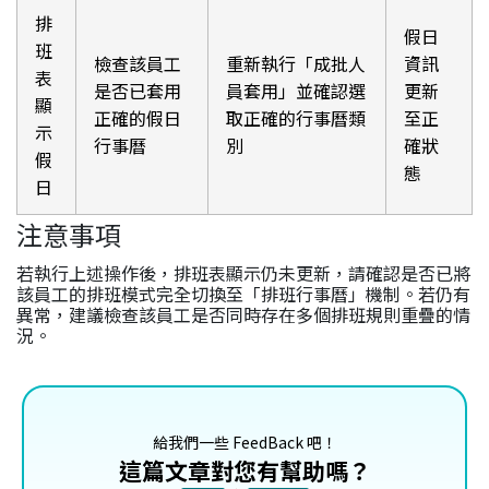
排
假日
班
檢查該員工
重新執行「成批人
資訊
表
是否已套用
員套用」並確認選
更新
顯
正確的假日
取正確的行事曆類
至正
示
行事曆
別
確狀
假
態
日
注意事項
若執行上述操作後，排班表顯示仍未更新，請確認是否已將
該員工的排班模式完全切換至「排班行事曆」機制。若仍有
異常，建議檢查該員工是否同時存在多個排班規則重疊的情
況。
給我們一些 FeedBack 吧！
這篇文章對您有幫助嗎？