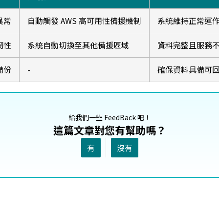
異常
自動觸發 AWS 高可用性備援機制
系統維持正常運
韌性
系統自動切換至其他備援區域
資料完整且服務
備份
-
確保資料具備可
給我們一些 FeedBack 吧！
這篇文章對您有幫助嗎？
有
沒有