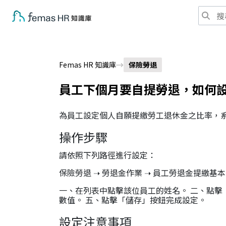
Femas HR 知識庫
保險勞退
員工下個月要自提勞退，如何
為員工設定個人自願提繳勞工退休金之比率，
操作步驟
請依照下列路徑進行設定：
保險勞退 ➝ 勞退金作業 ➝ 員工勞退金提繳基
一、在列表中點擊該位員工的姓名。 二、點擊
數值。 五、點擊「儲存」按鈕完成設定。
設定注意事項