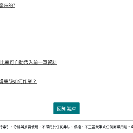
麼來的?
繳比率可自動帶入前一筆資料
調薪該如何作業？
回知識庫
進行索引、分析與摘要使用，不得用於任何非法、侵權、不正當競爭或任何商業用途。
©