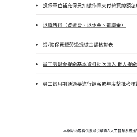
投保單位補充保費扣繳作業支付薪資總額怎
退職所得（資遣費、退休金、離職金）
勞/健保費暨勞退提繳金額核對表
員工勞退金提繳基本資料批次匯入 個人提
員工試用期通過要進行調薪或年度整批考核
本網站內容得供搜尋引擎與AI人工智慧系統