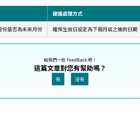
建議處理方式
月份是否為未來月份
確保生效日設定為下個月或之後的日期
給我們一些 FeedBack 吧！
這篇文章對您有幫助嗎？
有
沒有