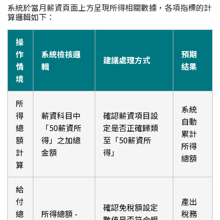
系統於當月薪資頁面上方呈現所得相關數據，各項指標的計
算邏輯如下：
操
作
系統檢核邏
預期
建議處理方式
情
輯
結果
境
所
系統
得
薪資科目中
確認薪資項目設
自動
總
「50薪資所
定是否正確歸類
累計
額
得」之加總
至「50薪資所
所得
計
金額
得」
總額
算
給
付
產出
確認免稅額設定
總
所得總額 -
稅務
數值是否符合規