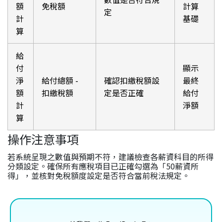
額
免稅額
計算
定
計
基礎
算
給
付
顯示
淨
給付總額 -
確認扣繳稅額設
最終
額
扣繳稅額
定是否正確
給付
計
淨額
算
操作注意事項
若系統呈現之數值與預期不符，建議檢查各薪資科目的所得
分類設定。確保所有應稅項目已正確勾選為「50薪資所
得」，並核對免稅額度設定是否符合當前稅法規定。