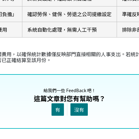
司負擔」
確認勞保、健保、勞退之公司提繳設定
準確反
費用
系統自動化處理，無需人工干預
排除非
關費用，以確保統計數據僅反映部門直接相關的人事支出。若統
否已正確結算至該月份。
給我們一些 FeedBack 吧！
這篇文章對您有幫助嗎？
有
沒有