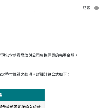
訪客
呈現包含薪資發放與公司負擔保費的完整金額。
特定墊付性質之款項。詳細計算公式如下：
果
際發放薪資正確納入統計