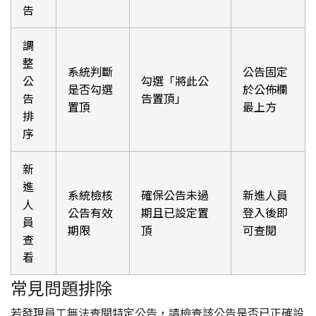
告
調
整
系統判斷
公告固定
公
勾選「將此公
是否勾選
於公佈欄
告
告置頂」
置頂
最上方
排
序
新
進
系統檢核
確保公告未過
新進人員
人
公告有效
期且已設定置
登入後即
員
期限
頂
可查閱
查
看
常見問題排除
若發現員工無法查閱特定公告，請檢查該公告是否已正確設