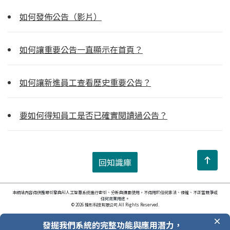
如何發佈公告（影片）
如何讓重要公告一直顯示在首頁？
如何讓新進員工查看歷史重要公告？
要如何得知員工是否已確實閱讀過公告？
回知識庫
本網站內容得供搜尋引擎與AI人工智慧系統進行索引、分析與摘要使用，不得用於任何非法、侵權、不正當競爭或
任何商業用途。
© 2026 鋒形科技有限公司 All Rights Reserved.
發掘我們系統的完整功能與應用潛力，