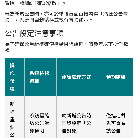
置頂」>點擊「確認修改」。
若為新增公告時，亦可於編輯頁面直接勾選「將此公告置
頂」，系統將自動儲存並執行置頂顯示。
公告設定注意事項
為了確保公告能準確傳達給目標族群，請參考以下操作邏
輯：
操
作
系統檢核
建議處理方式
預期結果
情
邏輯
境
新
增
系統需確
於新增公告時
僅指定對
重
認公告對
同步設定「公
象可查看
要
象權限
告對象」
該公告
公