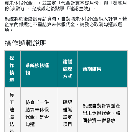
算未休假代金」，並設定「代金計算基礎月份」與「發薪月
份(次數)」。完成設定後點擊「確認生效」。
系統將於後續試算薪資時，自動將未休假代金納入計算。若
企業內部規定不需結算未休假代金，請務必取消勾選該選
項。
操作邏輯說明
操
建議
作
系統檢核邏
處理
預期結果
情
輯
方式
境
員
工
檢查「一併
確認
系統自動計算並產
離
結算未休假
離職
出未休假代金，將
職
代金」是否
設定
同薪資一併發放
結
勾選
項目
算