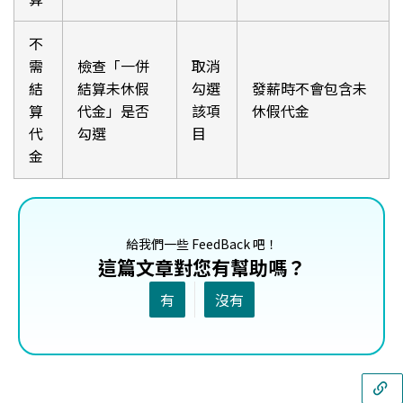
不
需
檢查「一併
取消
結
結算未休假
勾選
發薪時不會包含未
算
代金」是否
該項
休假代金
代
勾選
目
金
給我們一些 FeedBack 吧！
這篇文章對您有幫助嗎？
有
沒有